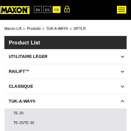
Skip
to
EN
ES
FR
Togg
main
navig
content
Maxon Lift
Produits
TUK-A-WAY®
GPTLR
Product List
UTILITAIRE LÉGER
RAILIFT™
CLASSIQUE
TUK-A-WAY®
TE-20
TE-25/TE-30