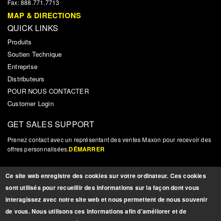
Fax: 888.771.7713
MAP & DIRECTIONS
QUICK LINKS
Produits
Soutien Technique
Entreprise
Distributeurs
POUR NOUS CONTACTER
Customer Login
GET SALES SUPPORT
Prenez contact avec un représentant des ventes Maxon pour recevoir des
offres personnalisées.
DÉMARRER
NOUVELLES ET MISES À JOUR
Ce site web enregistre des cookies sur votre ordinateur. Ces cookies
Inscrivez-vous pour recevoir des mises à jour, des nouvelles et autres
sont utilisés pour recueillir des informations sur la façon dont vous
informations pertinentes sur les produits.
INSCRIPTION
interagissez avec notre site web et nous permettent de nous souvenir
de vous. Nous utilisons ces informations afin d’améliorer et de