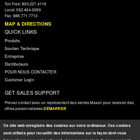
Toll Free: 800.227.4116
Local: 562.464.0099
Fax: 888.771.7713
MAP & DIRECTIONS
QUICK LINKS
Produits
Soutien Technique
Entreprise
Distributeurs
POUR NOUS CONTACTER
Customer Login
GET SALES SUPPORT
Prenez contact avec un représentant des ventes Maxon pour recevoir des
offres personnalisées.
DÉMARRER
NOUVELLES ET MISES À JOUR
Ce site web enregistre des cookies sur votre ordinateur. Ces cookies
Inscrivez-vous pour recevoir des mises à jour, des nouvelles et autres
sont utilisés pour recueillir des informations sur la façon dont vous
informations pertinentes sur les produits.
INSCRIPTION