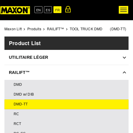
Skip
to
EN
ES
FR
Togg
main
navig
content
Maxon Lift
Produits
RAILIFT™
TOOL TRUCK DMD ⠀⠀ (DMD-TT)
Product List
UTILITAIRE LÉGER
RAILIFT™
DMD
DMD w/ DIB
DMD-TT
RC
RCT