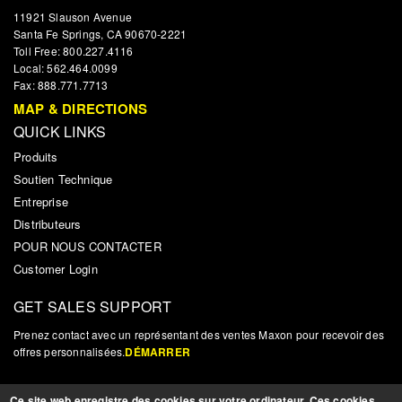
11921 Slauson Avenue
Santa Fe Springs, CA 90670-2221
Toll Free: 800.227.4116
Local: 562.464.0099
Fax: 888.771.7713
MAP & DIRECTIONS
QUICK LINKS
Produits
Soutien Technique
Entreprise
Distributeurs
POUR NOUS CONTACTER
Customer Login
GET SALES SUPPORT
Prenez contact avec un représentant des ventes Maxon pour recevoir des
offres personnalisées.
DÉMARRER
NOUVELLES ET MISES À JOUR
Ce site web enregistre des cookies sur votre ordinateur. Ces cookies