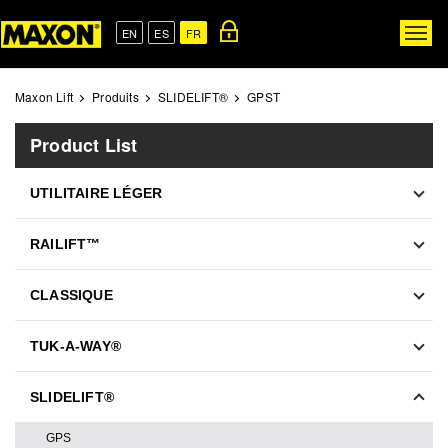
Skip
to
EN
ES
FR
Togg
main
navig
content
Maxon Lift
Produits
SLIDELIFT®
GPST
Product List
UTILITAIRE LÉGER
RAILIFT™
CLASSIQUE
TUK-A-WAY®
SLIDELIFT®
GPS