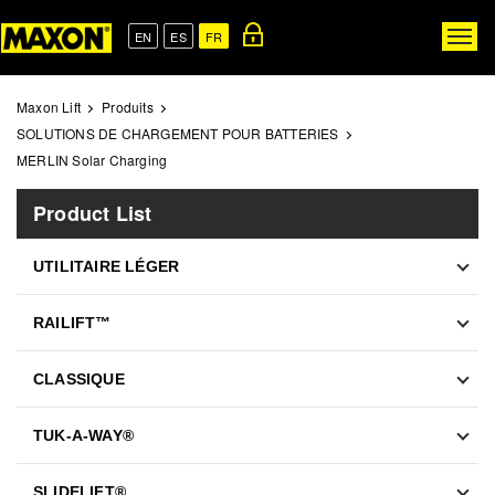
Skip
to
EN
ES
FR
Togg
main
navig
content
Maxon Lift
Produits
SOLUTIONS DE CHARGEMENT POUR BATTERIES
MERLIN Solar Charging
Product List
UTILITAIRE LÉGER
RAILIFT™
CLASSIQUE
TUK-A-WAY®
SLIDELIFT®