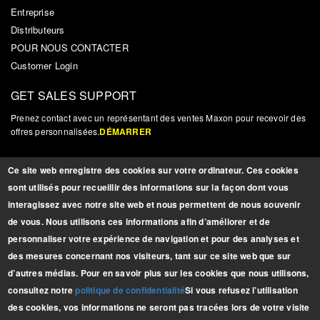
Entreprise
Distributeurs
POUR NOUS CONTACTER
Customer Login
GET SALES SUPPORT
Prenez contact avec un représentant des ventes Maxon pour recevoir des
offres personnalisées.
DÉMARRER
NOUVELLES ET MISES À JOUR
Ce site web enregistre des cookies sur votre ordinateur. Ces cookies
Inscrivez-vous pour recevoir des mises à jour, des nouvelles et autres
sont utilisés pour recueillir des informations sur la façon dont vous
informations pertinentes sur les produits.
INSCRIPTION
interagissez avec notre site web et nous permettent de nous souvenir
de vous. Nous utilisons ces informations afin d’améliorer et de
personnaliser votre expérience de navigation et pour des analyses et
BROCHURES
des mesures concernant nos visiteurs, tant sur ce site web que sur
Télécharger nos
d’autres médias. Pour en savoir plus sur les cookies que nous utilisons,
dernières brochures
consultez notre
politique de confidentialité
Si vous refusez l’utilisation
GAMME COMPLÈTE
des cookies, vos informations ne seront pas tracées lors de votre visite