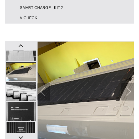
⠀⠀SMART-CHARGE - KIT 2
⠀⠀V-CHECK