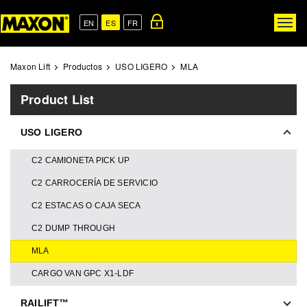
Skip
to
EN
ES
FR
Togg
main
navig
content
Maxon Lift
Productos
USO LIGERO
MLA
Product List
USO LIGERO
C2 CAMIONETA PICK UP
C2 CARROCERÍA DE SERVICIO
C2 ESTACAS O CAJA SECA
C2 DUMP THROUGH
MLA
CARGO VAN GPC X1-LDF
RAILIFT™