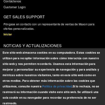
Contáctenos
Customer Login
GET SALES SUPPORT
P
ó
ngase en contacto con un representante de ventas de Maxon para
ofertas personalizadas.
Iniciar
NOTICIAS Y ACTUALIZACIONES
Reg
í
strese para obtener actualizaciones, noticias e informaci
ó
n
Este sitio web almacena cookies en su computadora. Estas cookies se
relacionada con los productos
utilizan para recopilar información sobre cómo interactúa con nuestro
Registrarse
sitio web y nos permiten recordarlo. Usamos esta información para
mejorar y personalizar su experiencia de navegación y para análisis y
BROCHURES
métricas sobre nuestros visitantes, tanto en este sitio web como en
Descargue nuestros
otros medios. Para obtener más información sobre las cookies que
últimos
folletos
utilizamos, consulte nuestra
Política de privacidad
.
Si lo rechaza, no se
LÍNEA COMPLETA
rastreará su información cuando visite este sitio web. Se utilizará una
sola cookie en su navegador para recordar su preferencia de no ser
rastreado.
Copyright © 2025 Maxon Lift Corp. All rights reserved.