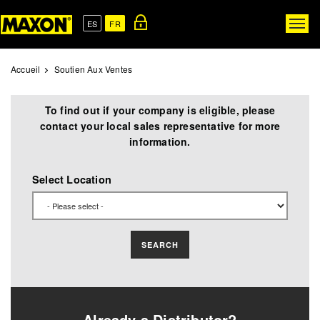
Skip
to
ES
FR
Togg
main
navig
content
Accueil
Soutien Aux Ventes
To find out if your company is eligible, please
contact your local sales representative for more
information.
Select Location
SEARCH
Already a Distributor?