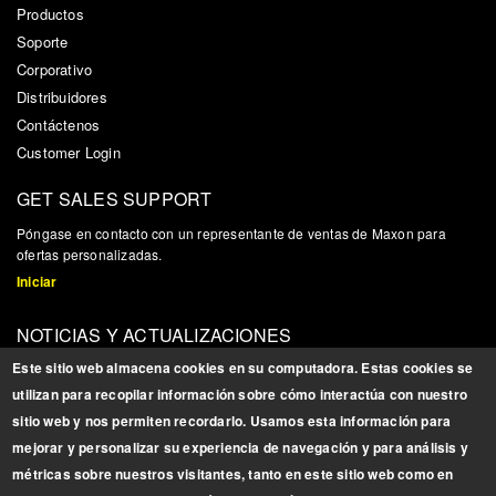
Productos
Soporte
Corporativo
Distribuidores
Contáctenos
Customer Login
GET SALES SUPPORT
P
ó
ngase en contacto con un representante de ventas de Maxon para
ofertas personalizadas.
Iniciar
NOTICIAS Y ACTUALIZACIONES
Reg
í
strese para obtener actualizaciones, noticias e informaci
ó
n
Este sitio web almacena cookies en su computadora. Estas cookies se
relacionada con los productos
utilizan para recopilar información sobre cómo interactúa con nuestro
Registrarse
sitio web y nos permiten recordarlo. Usamos esta información para
mejorar y personalizar su experiencia de navegación y para análisis y
BROCHURES
métricas sobre nuestros visitantes, tanto en este sitio web como en
Descargue nuestros