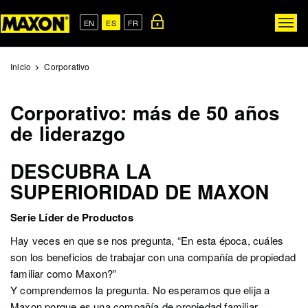
Skip
to
EN
ES
FR
Togg
main
navig
content
Inicio
Corporativo
Corporativo: más de 50 años
de liderazgo
DESCUBRA LA
SUPERIORIDAD DE MAXON
Serie Líder de Productos
Hay veces en que se nos pregunta, “En esta época, cuáles
son los beneficios de trabajar con una compañía de propiedad
familiar como Maxon?”
Y comprendemos la pregunta. No esperamos que elija a
Maxon porque es una compañía de propiedad familiar.